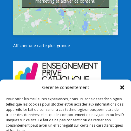
marketing et activer ce contenu
Afficher une carte plus grande
Gérer le consentement
Pour offrir les meilleures expériences, nous utilisons des technologies
telles que les cookies pour stocker et/ou accéder aux informations des
Liens utiles
appareils. Le fait de consentir à ces technologies nous permettra de
Collège Sacré Coeur de Lamballe
traiter des données telles que le comportement de navigation ou les ID
uniques sur ce site. Le fait de ne pas consentir ou de retirer son
Collège Lycée Saint-Joseph de Lamballe
consentement peut avoir un effet négatif sur certaines caractéristiques
et fonctions.