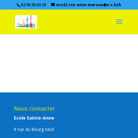
02.96.30.03.29
eco22.ste-anne.maroue@e-c.bzh
Nous contacter
Ecole Sainte-Anne
8 rue du Bourg neuf