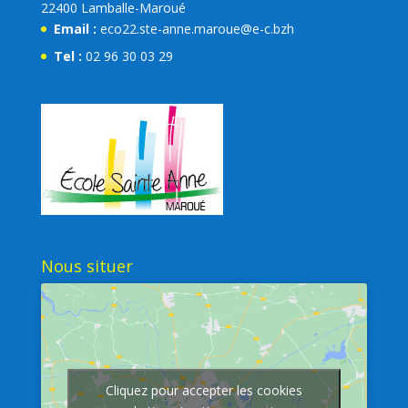
22400 Lamballe-Maroué
Email :
eco22.ste-anne.maroue@e-c.bzh
Tel :
02 96 30 03 29
Nous situer
Cliquez pour accepter les cookies