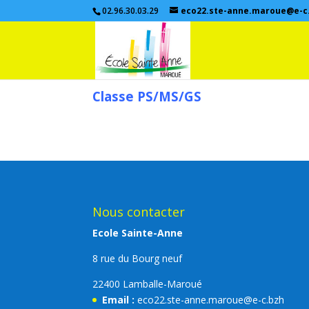
02.96.30.03.29
eco22.ste-anne.maroue@e-c
Classe PS/MS/GS
Nous contacter
Ecole Sainte-Anne
8 rue du Bourg neuf
22400 Lamballe-Maroué
Email :
eco22.ste-anne.maroue@e-c.bzh